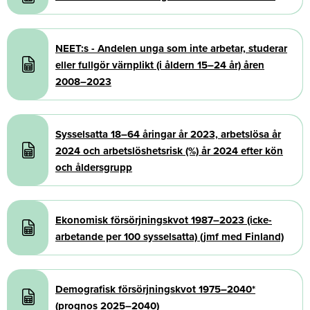
Document
NEET:s - Andelen unga som inte arbetar, studerar
eller fullgör värnplikt (i åldern 15–24 år) åren
2008–2023
Document
Sysselsatta 18–64 åringar år 2023, arbetslösa år
2024 och arbetslöshetsrisk (%) år 2024 efter kön
och åldersgrupp
Document
Ekonomisk försörjningskvot 1987–2023 (icke-
arbetande per 100 sysselsatta) (jmf med Finland)
Document
Demografisk försörjningskvot 1975–2040*
(prognos 2025–2040)