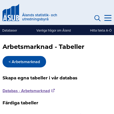
Hoppa
till
Ålands statistik- och
huvudinnehåll
utredningsbyrå
Databaser
Vanliga frågor om Åland
Hitta fakta A-Ö
Genvägar
(mobile)
Arbetsmarknad - Tabeller
< Arbetsmarknad
Skapa egna tabeller i vår databas
Databas - Arbetsmarknad
Färdiga tabeller