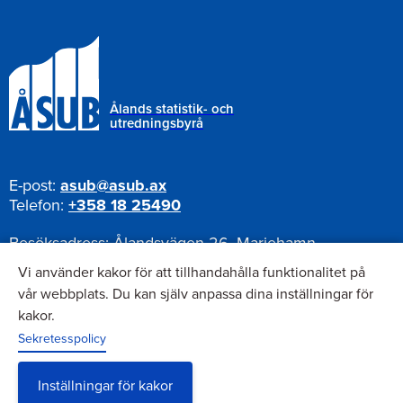
Ålands statistik- och
utredningsbyrå
E-post:
asub@asub.ax
Telefon:
+358 18 25490
Besöksadress:
Ålandsvägen 26, Mariehamn
Postadress:
Pb 1187, AX-22111 Mariehamn
Vi använder kakor för att tillhandahålla funktionalitet på
vår webbplats. Du kan själv anpassa dina inställningar för
kakor.
Nyhetsbrev
Sekretesspolicy
Anmäl dig till vårt nyhetsbrev
Inställningar för kakor